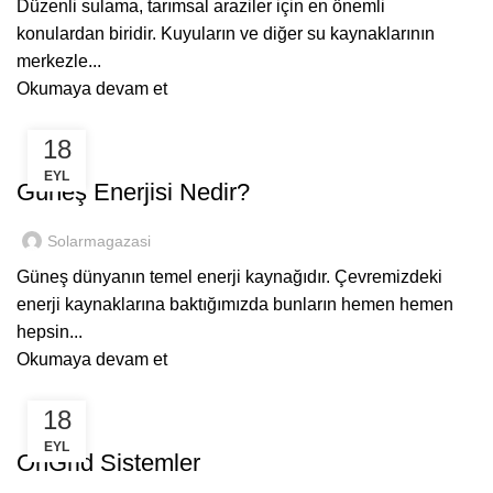
Düzenli sulama, tarımsal araziler için en önemli
konulardan biridir. Kuyuların ve diğer su kaynaklarının
merkezle...
Okumaya devam et
18
GENEL
EYL
Güneş Enerjisi Nedir?
Solarmagazasi
Güneş dünyanın temel enerji kaynağıdır. Çevremizdeki
enerji kaynaklarına baktığımızda bunların hemen hemen
hepsin...
Okumaya devam et
18
GENEL
EYL
OnGrid Sistemler