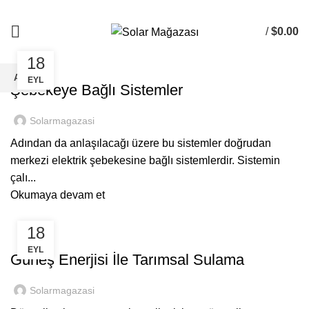
Blog
/
$
0.00
18
GENEL
ARA
EYL
Şebekeye Bağlı Sistemler
Aradığınız projeleri görmek için yazmaya başlayın.
Solarmagazasi
Adından da anlaşılacağı üzere bu sistemler doğrudan
merkezi elektrik şebekesine bağlı sistemlerdir. Sistemin
çalı...
Okumaya devam et
18
GENEL
EYL
Güneş Enerjisi İle Tarımsal Sulama
Solarmagazasi