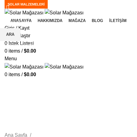
SOLAR MALZEMELERİ
ANASAYFA
HAKKIMIZDA
MAĞAZA
BLOG
İLETIŞIM
Giriş / Kayıt
ARA
0
Karşılaştır
0
İstek Listesi
Aradığınız projeleri görmek için yazmaya başlayın.
0
items
/
$
0.00
Menu
0
items
/
$
0.00
Orbus 5 Kva (5 Kw) Hibrit Lityum
Batarya Paket Sistem
KATEGORILER
Ana Sayfa